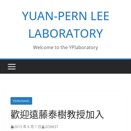
Skip
YUAN-PERN LEE
to
content
LABORATORY
Welcome to the YPlaboratory
PERSONNEL
歡迎遠藤泰樹教授加入
2015 年 6 月 1 日
GO9837